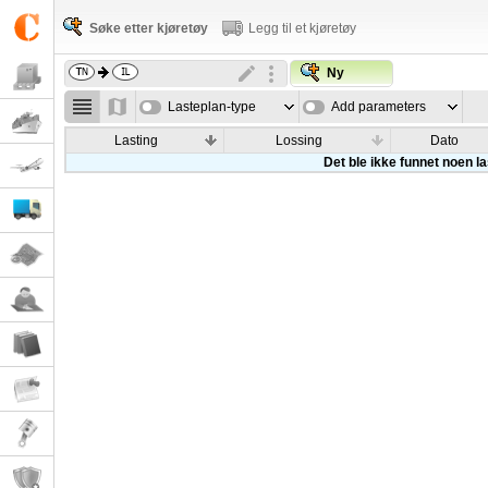
Søke etter kjøretøy
Legg til et kjøretøy
Ny
Lasteplan-type
Add parameters
Lasting
Lossing
Dato
Det ble ikke funnet noen l