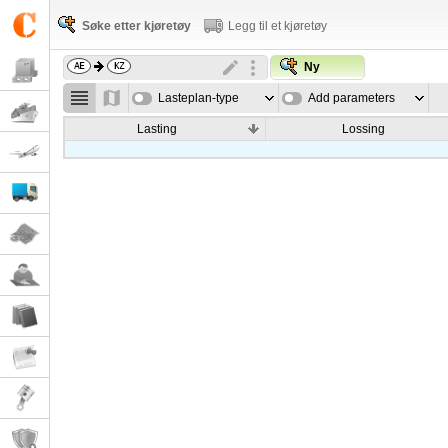
Søke etter kjøretøy
Legg til et kjøretøy
Ny
Lasteplan-type
Add parameters
Lasting
Lossing